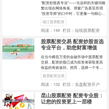
“配资炒股真专业”——当这样的关键词频
繁出现在网络角落、弹窗广告甚至所谓
“投资导师”的口中时，它更像一句精心设
计的咒语，而非客观评价。它勾勒出一
镇江股票配资
幅诱人图景：仿佛....
阅读：
149
栏目：
短线股票配资
股票配资交易 配资炒股首选
专业平台，助您财富增值
在当今瞬息万变的金融市场中股票配资
交易，配资炒股已成为投资者获取更高
收益的有效途径。然而，选择一个专业
可靠的配资平台至关重要。 * **放大资金
股票配资交易
规模：**投资者....
阅读：
132
栏目：
实盘配资开户
昆山股票配资 配资专业股：
让您的投资更上一层楼