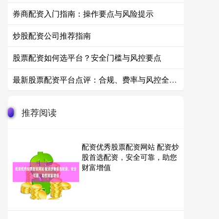
券商配资入门指南：操作要点与风险提示
炒股配资公司推荐指南
股票配资如何选平台？安全门槛与风控要点
最新股票配资平台点评：合规、费率与风控全解析
推荐阅读
配资优秀股票配资网站 配资炒
股首选配资，安全可靠，助您
财富增值