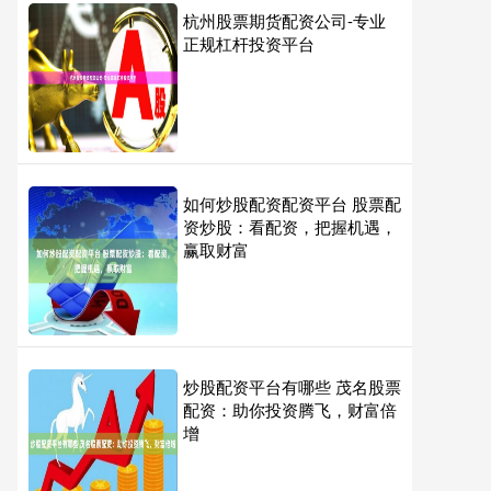
杭州股票期货配资公司-专业
正规杠杆投资平台
如何炒股配资配资平台 股票配
资炒股：看配资，把握机遇，
赢取财富
炒股配资平台有哪些 茂名股票
配资：助你投资腾飞，财富倍
增