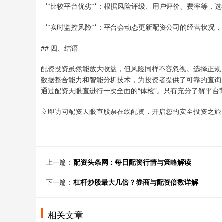
- **比较平台优劣**：根据风险评级、用户评价、费率等
- **实时监控风险**：平台会动态更新配资公司的经营状
## 四、结语
配资投资虽然能放大收益，但风险同样不容忽视。选择正规、
数据整合能力和智能分析技术，为投资者提供了可靠的查询
通过配资天眼查进行一次全面的“体检”。只有充分了解平
立即访问配资天眼查股票在线配资，开启您的安全投资之旅
上一篇：
配资头条网：每日配资行情与策略解读
下一篇：
杠杆炒股最大几倍？券商与配资倍数详解
相关文章