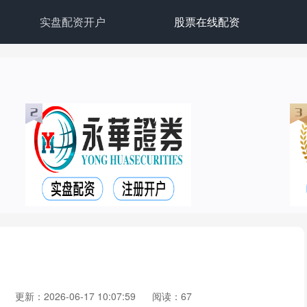
实盘配资开户
股票在线配资
更新：2026-06-17 10:07:59
阅读：67