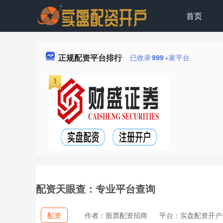
首页
正规配资平台排行
已收录
999
+家平台
配资天眼查：专业平台查询
配资
作者：股票配资招商
平台：实盘配资开户