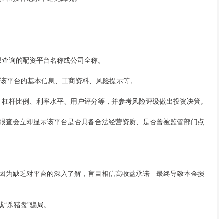
您想查询的配资平台名称或公司全称。
展示该平台的基本信息、工商资料、风险提示等。
况、杠杆比例、利率水平、用户评分等，并参考风险评级做出投资决策。
天眼查会立即显示该平台是否具备合法经营资质、是否曾被监管部门点
因为缺乏对平台的深入了解，盲目相信高收益承诺，最终导致本金损
或“杀猪盘”骗局。