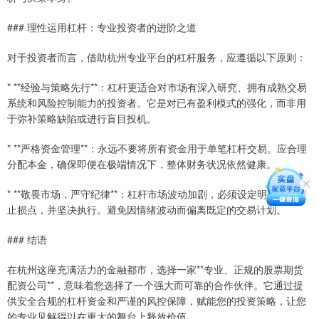
### 理性运用杠杆：专业投资者的进阶之道
对于投资者而言，借助杭州专业平台的杠杆服务，应遵循以下原则：
* **经验与策略先行**：杠杆更适合对市场有深入研究、拥有成熟交易
系统和风险控制能力的投资者。它是对已有盈利模式的强化，而非用
于弥补策略缺陷或进行盲目投机。
* **严格资金管理**：永远不要将所有资金用于单笔杠杆交易。应合理
分配本金，确保即便在极端情况下，整体财务状况依然健康。
* **敬畏市场，严守纪律**：杠杆市场波动加剧，必须设定明确的止盈
止损点，并坚决执行。避免因情绪波动而偏离既定的交易计划。
### 结语
在杭州这座充满活力的金融都市，选择一家**专业、正规的股票期货
配资公司**，意味着您选择了一个强大而可靠的合作伙伴。它通过提
供安全合规的杠杆资金和严谨的风控保障，赋能您的投资策略，让您
的专业见解得以在更大的舞台上释放价值。