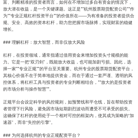
富、判断精准的投资者而言，如何在不增加过多自有资金的情况下，
放大潜在收益，是一个关键课题。这正是**杭州股票期货配资公司**作
为**专业正规杠杆投资平台**的价值所在——为有准备的投资者提供合
规、安全、高效的资本杠杆，助力您把握市场脉搏，实现财富的稳健
增长。
### 理解杠杆：放大智慧，而非仅放大风险
杠杆，在投资领域，通常指通过借用资金来增加投资头寸规模的能
力。它是一把“双刃剑”，既能放大收益，也可能加剧亏损。因此，选
择一家**专业正规**的平台至关重要。杭州专业的股票期货配资平台，
其核心价值不在于简单地提供资金，而在于通过一套严谨、透明的风
控体系，将杠杆工具与投资者的专业判断相结合，**放大的是投资者
的市场分析与操作智慧**。
正规平台会设定科学的风控规则，如预警线和平仓线，旨在帮助投资
者管理下行风险，避免因市场短期剧烈波动而遭受不可承受的损失。
这确保了杠杆的使用处于一个相对可控的框架内，使其成为策略的“加
速器”，而非“失控的引擎”。
### 为何选择杭州的专业正规配资平台？