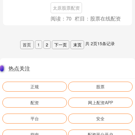
质：**确保配资公司拥有合法经营资质，
太原股票配资
如营业执照、....
阅读：
70
栏目：
股票在线配资
共
2
页
15
条记录
首页
1
2
下一页
末页
热点关注
正规
股票
配资
网上配资APP
平台
安全
指南
配资平台开户