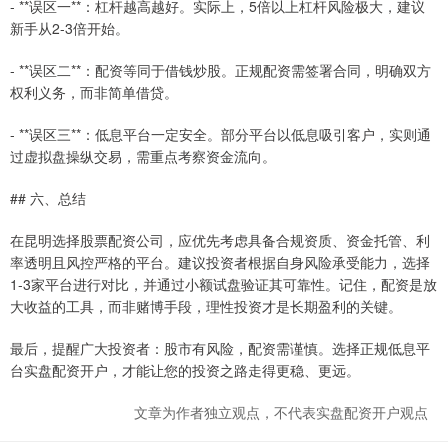
- **误区一**：杠杆越高越好。实际上，5倍以上杠杆风险极大，建议
新手从2-3倍开始。
- **误区二**：配资等同于借钱炒股。正规配资需签署合同，明确双方
权利义务，而非简单借贷。
- **误区三**：低息平台一定安全。部分平台以低息吸引客户，实则通
过虚拟盘操纵交易，需重点考察资金流向。
## 六、总结
在昆明选择股票配资公司，应优先考虑具备合规资质、资金托管、利
率透明且风控严格的平台。建议投资者根据自身风险承受能力，选择
1-3家平台进行对比，并通过小额试盘验证其可靠性。记住，配资是放
大收益的工具，而非赌博手段，理性投资才是长期盈利的关键。
最后，提醒广大投资者：股市有风险，配资需谨慎。选择正规低息平
台实盘配资开户，才能让您的投资之路走得更稳、更远。
文章为作者独立观点，不代表实盘配资开户观点