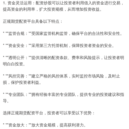
1. 资金灵活运用：配资炒股可以让投资者利用借入的资金进行交易，
提高资金的利用率，扩大投资规模，从而增加投资收益。
正规期货配资平台具备以下特点：
* **监管合规：**受国家监管机构监管，确保平台的合法性和安全性。
* **资金安全：**采用第三方托管机制，保障投资者资金的安全。
* **透明公开：**提供清晰的配资条款、费率和风险提示，让投资者明
明白白投资。
* **风控完善：**建立严格的风控体系，实时监控市场风险，及时止
损，保护投资者利益。
* **专业团队：**拥有经验丰富的专业团队，提供专业的投资建议和指
导。
选择正规期货配资平台，投资者可以享受以下优势：
* **资金放大：**放大资金规模，提高获利潜力。