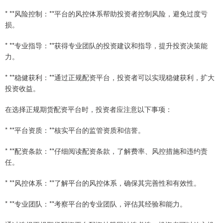
* **风险控制：**平台的风控体系帮助投资者控制风险，避免过度亏
损。
* **专业指导：**获得专业团队的投资建议和指导，提升投资决策能
力。
* **稳健获利：**通过正规配资平台，投资者可以实现稳健获利，扩大
投资收益。
在选择正规期货配资平台时，投资者应注意以下事项：
* **平台资质：**核实平台的监管资质和信誉。
* **配资条款：**仔细阅读配资条款，了解费率、风控措施和违约责
任。
* **风控体系：**了解平台的风控体系，确保其完善性和有效性。
* **专业团队：**考察平台的专业团队，评估其经验和能力。