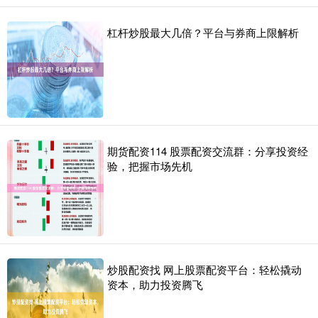
杠杆炒股最大几倍？平台与券商上限解析
期货配资114 股票配资交流群：分享投资经
验，把握市场先机
炒股配资找 网上股票配资平台：轻松撬动
资本，助力投资腾飞