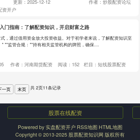
更新：2025-12-12
作者：炒股配资论坛
配资开户
资入门指南：了解配资知识，开启财富之路
方式，通过借用资金放大投资收益。对于初学者来说，了解配资知识至
 **监管合规：**持有相关监管机构的牌照，确保....
05
作者：河南期货配资
阅读：
152
栏目：
短线股票配资
共
2
页
11
条记录
下一页
末页
股票在线配资
Powered by
实盘配资开户
RSS地图
HTML地图
Copyright
© 2013-2025
股票配资知识网
版权所有