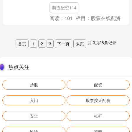
而，当我们将目光聚焦于**正规股票杠杆
期货配资114
**时，会发现....
阅读：
101
栏目：
股票在线配资
共
3
页
28
条记录
首页
1
2
3
下一页
末页
热点关注
炒股
配资
入门
股票按天配资
安全
杠杆
风险
指南