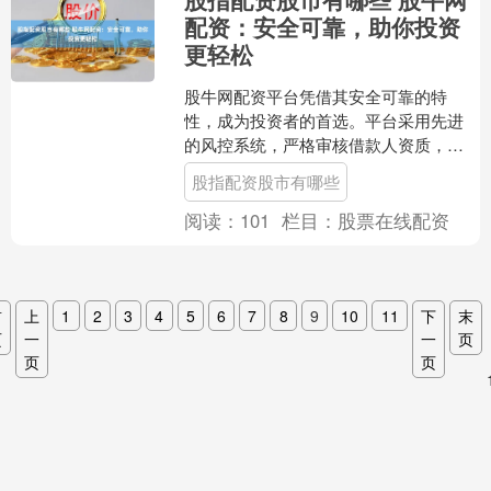
配资：安全可靠，助你投资
更轻松
股牛网配资平台凭借其安全可靠的特
性，成为投资者的首选。平台采用先进
的风控系统，严格审核借款人资质，确
保资金安全。同时，平台提供多种配资
股指配资股市有哪些
杠杆，满足不同投资者的需求....
阅读：
101
栏目：
股票在线配资
首
上
1
2
3
4
5
6
7
8
9
10
11
下
末
页
一
一
页
页
页