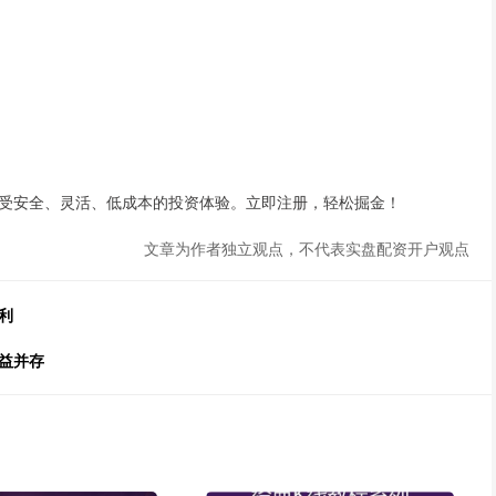
，享受安全、灵活、低成本的投资体验。立即注册，轻松掘金！
文章为作者独立观点，不代表实盘配资开户观点
利
益并存