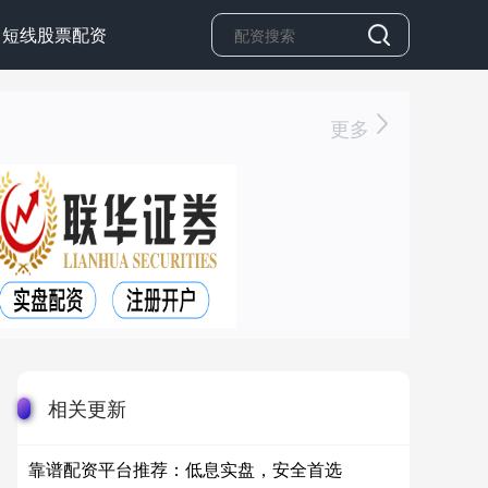
短线股票配资
更多
相关更新
靠谱配资平台推荐：低息实盘，安全首选