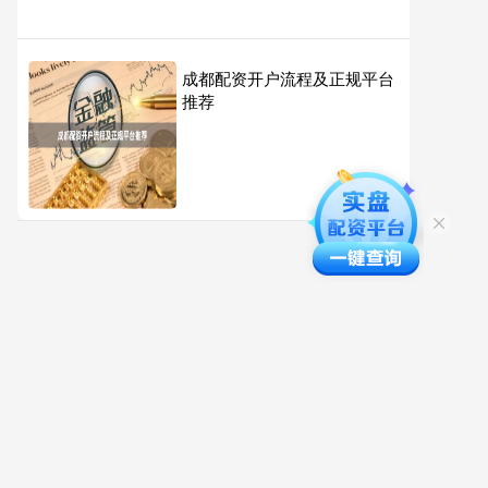
成都配资开户流程及正规平台
推荐