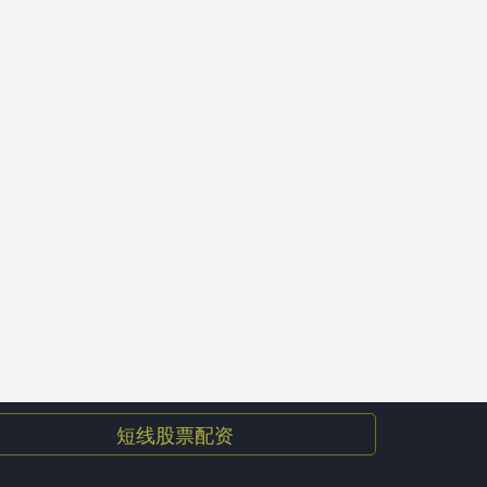
短线股票配资