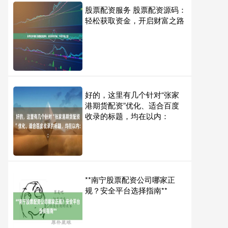
股票配资服务 股票配资源码：
轻松获取资金，开启财富之路
好的，这里有几个针对“张家
港期货配资”优化、适合百度
收录的标题，均在以内：
**南宁股票配资公司哪家正
规？安全平台选择指南**