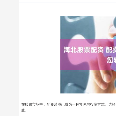
在股票市场中，配资炒股已成为一种常见的投资方式。选择
益。