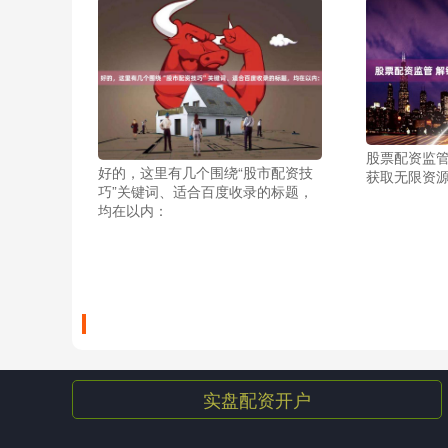
股票配资监管
好的，这里有几个围绕“股市配资技
获取无限资
巧”关键词、适合百度收录的标题，
均在以内：
实盘配资开户