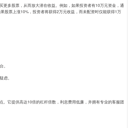
买更多股票，从而放大潜在收益。例如，如果投资者有10万元资金，通
如果股票上涨10%，投资者将获得2万元收益，而未配资时仅能获得1万
平台。
的疑虑。
有要点。它提供高达10倍的杠杆倍数，利息费用低廉，并拥有专业的客服团