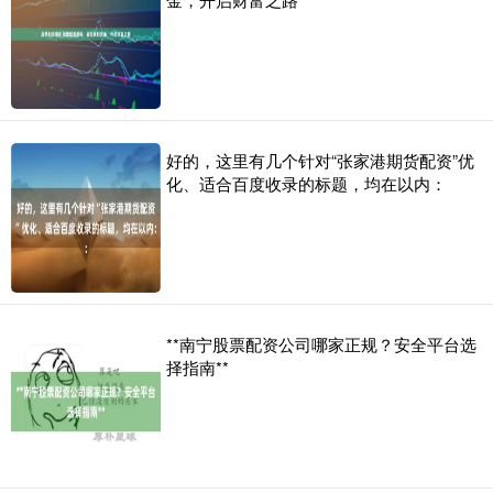
好的，这里有几个针对“张家港期货配资”优
化、适合百度收录的标题，均在以内：
**南宁股票配资公司哪家正规？安全平台选
择指南**