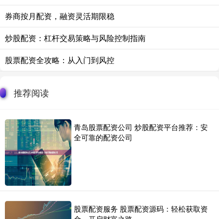
券商按月配资，融资灵活期限稳
炒股配资：杠杆交易策略与风险控制指南
股票配资全攻略：从入门到风控
推荐阅读
青岛股票配资公司 炒股配资平台推荐：安
全可靠的配资公司
股票配资服务 股票配资源码：轻松获取资
金，开启财富之路