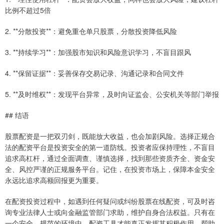
比例不超过5倍
2. **分散投资**：避免重仓单只股票，分散投资降低风险
3. **持续学习**：加强股市知识和风险意识学习，不盲目跟风
4. **保留证据**：妥善保存交易记录、沟通记录和合同文件
5. **及时维权**：发现平台异常，及时向证监会、公安机关等部门举报
## 结语
股票配资是一把双刃剑，既能放大收益，也会加剧风险。选择正规合
法的配资平台是投资安全的第一道防线。投资者应保持理性，不盲目
追求高杠杆，通过全面调查、谨慎选择，找到那些资质齐全、资金安
全、风控严谨的正规服务平台。记住，在投资市场上，保障本金安全
永远比追求高额回报更为重要。
在配资投资过程中，如遇到任何疑问或纠纷股票在线配资，可及时咨
询专业法律人士或向金融监管部门求助，维护自身合法权益。只有在
一个安全、规范的环境中，配资工具才能真正发挥其积极作用，帮助