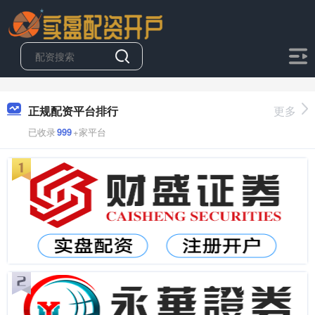
正规配资平台排行
更多
已收录
999
+家平台