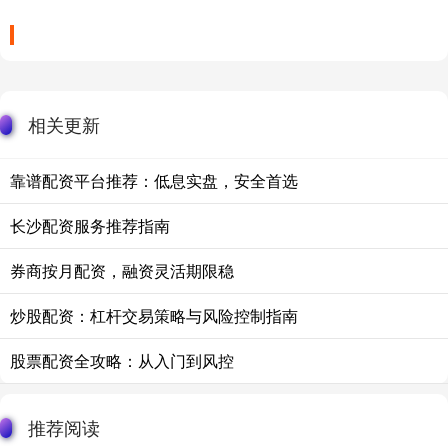
相关更新
靠谱配资平台推荐：低息实盘，安全首选
长沙配资服务推荐指南
券商按月配资，融资灵活期限稳
炒股配资：杠杆交易策略与风险控制指南
股票配资全攻略：从入门到风控
推荐阅读