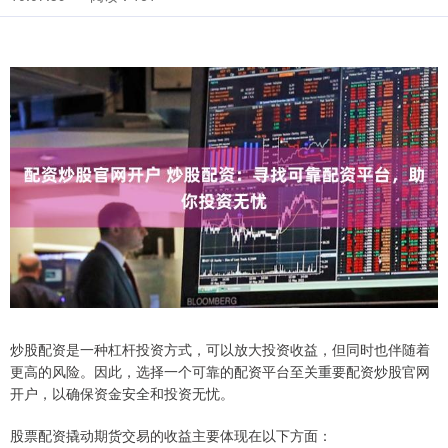
炒股配资是一种杠杆投资方式，可以放大投资收益，但同时也伴随着
更高的风险。因此，选择一个可靠的配资平台至关重要配资炒股官网
开户，以确保资金安全和投资无忧。
股票配资撬动期货交易的收益主要体现在以下方面：