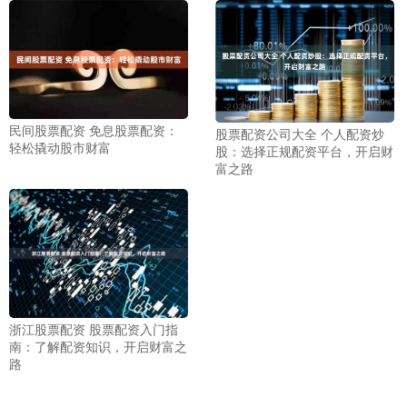
民间股票配资 免息股票配资：
股票配资公司大全 个人配资炒
轻松撬动股市财富
股：选择正规配资平台，开启财
富之路
浙江股票配资 股票配资入门指
南：了解配资知识，开启财富之
路